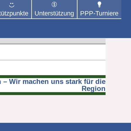
tützpunkte
Unterstützung
PPP-Turniere
 der sich – mit dem Mittel
rige kümmert.
 – Wir machen uns stark für die
Region