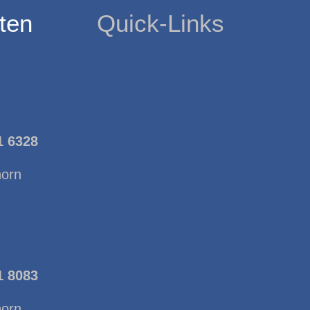
ten
Quick-Links
1 6328
horn
1 8083
horn