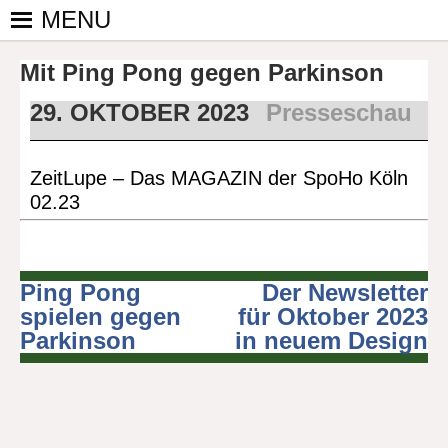
Skip
MENU
to
PINGPONGPARKINSON
ist der
content
Mit Ping Pong gegen Parkinson
bundesweite
DEUTSCHLAND E. V.
Zusammenschluss
29. OKTOBER 2023
Presseschau
von
kooperierenden
Vereinen und
ZeitLupe – Das MAGAZIN der SpoHo Köln
Einzelpersonen,
02.23
der sich – mit dem
Mittel Tischtennis
– überwiegend
ehrenamtlich um
Ping Pong
Der Newsletter
Beitragsnavigation
Personen mit
spielen gegen
für Oktober 2023
Parkinson und
Parkinson
in neuem Design
deren Angehörige
kümmert.