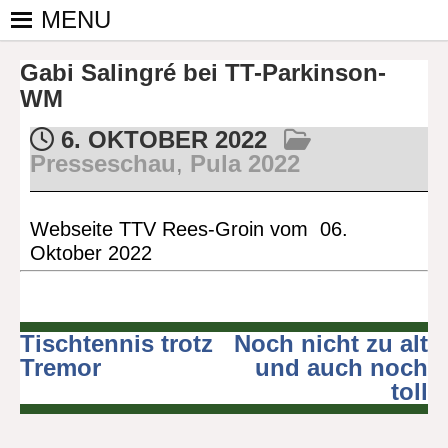
Skip
MENU
to
PINGPONGPARKINSON
ist der
content
Gabi Salingré bei TT-Parkinson-
bundesweite
DEUTSCHLAND E. V.
Zusammenschluss
WM
von
6. OKTOBER 2022
kooperierenden
Presseschau
,
Pula 2022
Vereinen und
Einzelpersonen,
der sich – mit dem
Webseite TTV Rees-Groin vom 06.
Mittel Tischtennis
Oktober 2022
– überwiegend
ehrenamtlich um
Personen mit
Parkinson und
Tischtennis trotz
Noch nicht zu alt
Beitragsnavigation
deren Angehörige
Tremor
und auch noch
kümmert.
toll