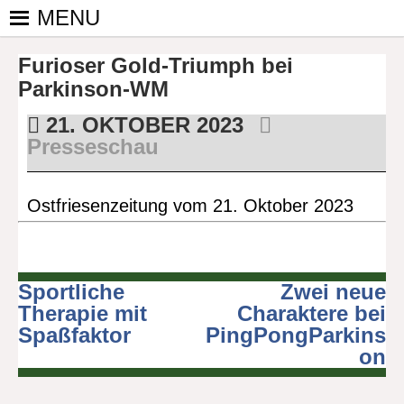
Skip
MENU
to
PINGPONGPARKINSON
ist der
content
Furioser Gold-Triumph bei
bundesweite
DEUTSCHLAND E. V.
Zusammenschluss
Parkinson-WM
von
21. OKTOBER 2023
kooperierenden
Presseschau
Vereinen und
Einzelpersonen,
der sich – mit dem
Ostfriesenzeitung vom 21. Oktober 2023
Mittel Tischtennis
– überwiegend
ehrenamtlich um
Personen mit
Sportliche
Zwei neue
Beitragsnavigation
Parkinson und
Therapie mit
Charaktere bei
deren Angehörige
Spaßfaktor
PingPongParkins
kümmert.
on