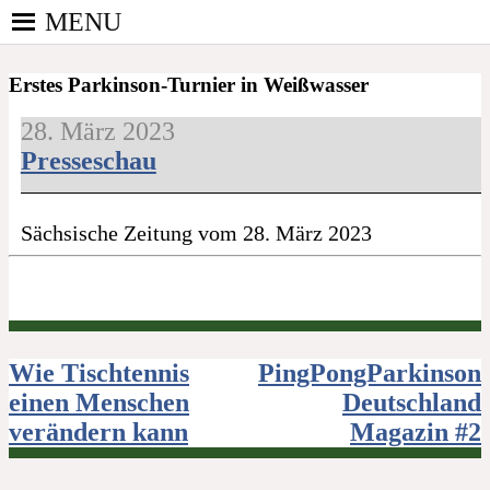
Skip
MENU
to
PINGPONGPARKINSON
content
ist der bundesweite Zusammenschluss von
DEUTSCHLAND E. V.
Erstes Parkinson-Turnier in Weißwasser
kooperierenden Vereinen und Einzelpersonen, der
sich – mit dem Mittel Tischtennis – überwiegend
28. März 2023
ehrenamtlich um Personen mit Parkinson und
Presseschau
deren Angehörige kümmert.
Sächsische Zeitung vom 28. März 2023
Beitragsnavigation
Wie Tischtennis
PingPongParkinson
einen Menschen
Deutschland
verändern kann
Magazin #2