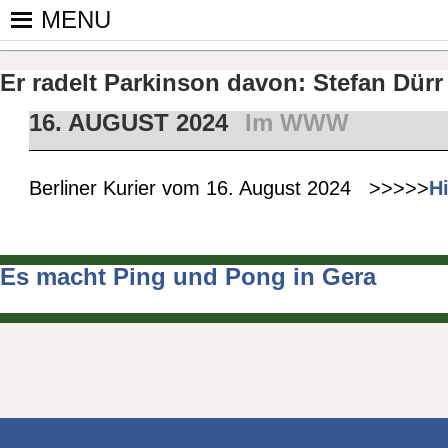
Skip
MENU
to
PINGPONGPARKINSON DEUT
ist der bundesweite Zusammenschluss von koop
content
Tischtennis – überwiegend ehrenamtlich um P
Er radelt Parkinson davon: Stefan Dürr 
16. AUGUST 2024
Im WWW
Berliner Kurier vom 16. August 2024 >>>>>
H
Es macht Ping und Pong in Gera
Beitragsnavigation