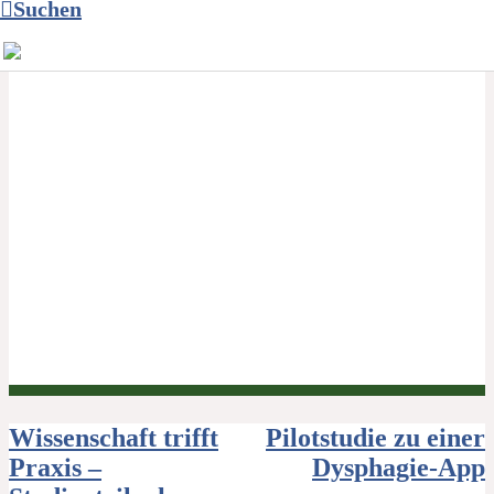
Suchen
Beitragsnavigation
Wissenschaft trifft
Pilotstudie zu einer
Praxis –
Dysphagie-App