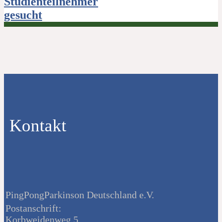
Studienteilnehmer
gesucht
Kontakt
PingPongParkinson Deutschland e.V.
Postanschrift:
Korbweidenweg 5