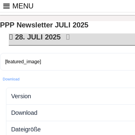
Skip
MENU
to
PINGPONGPARKINSON DEUT
ist der bundesweite Zusammenschluss von koop
content
Tischtennis – überwiegend ehrenamtlich um P
PPP Newsletter JULI 2025
28. JULI 2025
[featured_image]
Download
Version
Download
Dateigröße