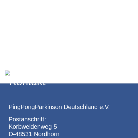
Boomhuis,
Online-Plattform
PingPongParkins
“Team Dopamin”
on Deutschland
PPP-Turniere
e. V.
Suchen
Kontakt
PingPongParkinson Deutschland e.V.
Postanschrift:
Korbweidenweg 5
D-48531 Nordhorn