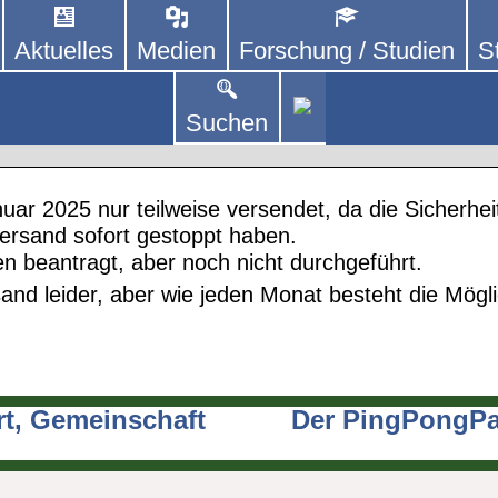
Aktuelles
Medien
Forschung / Studien
S
DEUTSCHLAND E. V.
 von kooperierenden Vereinen und Einzelpersonen,
lich um Personen mit Parkinson und deren Angehö
 Januar 2025 verzögert sich
Suchen
r
nuar 2025 nur teilweise versendet, da die Sicher
ersand sofort gestoppt haben.
en beantragt, aber noch nicht durchgeführt.
sand leider, aber wie jeden Monat besteht die Mögl
rt, Gemeinschaft
Der PingPongPar