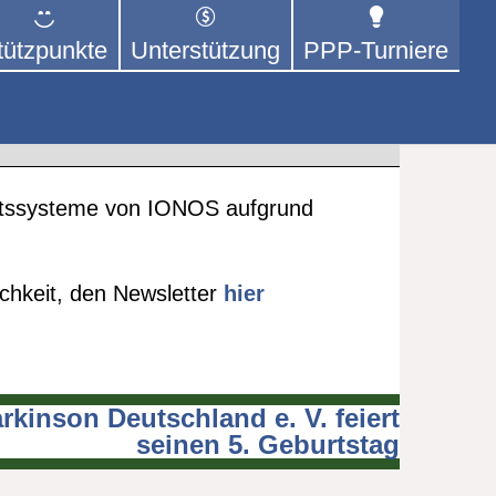
tützpunkte
Unterstützung
PPP-Turniere
 der sich – mit dem Mittel
rige kümmert.
heitssysteme von IONOS aufgrund
ichkeit, den Newsletter
hier
kinson Deutschland e. V. feiert
seinen 5. Geburtstag