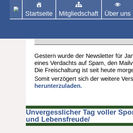
Skip
to
Startseite
Mitgliedschaft
Über uns
PINGPONGPARKINSON 
ist der bundesweite Zusammenschluss
content
Tischtennis – überwiegend ehrenamt
Der Versand des Newsletter für
31. JANUAR 2025
Newslette
Gestern wurde der Newsletter für Ja
eines Verdachts auf Spam, den Mailv
Die Freischaltung ist seit heute morg
Somit verzögert sich der weitere Ver
herunterzuladen.
Unvergesslicher Tag voller Spo
Beitragsnavigation
und Lebensfreude/