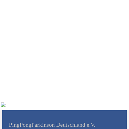
gesteuerte
Forschung / Studien
Tablettenbox
gesucht
Stützpunkte
Unterstützung
PPP-Turniere
Kontakt
Suchen
PingPongParkinson Deutschland e.V.