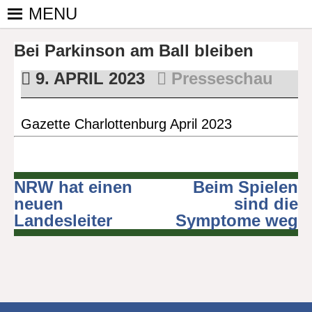
Skip
MENU
to
PINGPONGPARKINSON
ist der
content
Bei Parkinson am Ball bleiben
bundesweite
DEUTSCHLAND E. V.
Zusammenschluss
9. APRIL 2023
Presseschau
von
kooperierenden
Vereinen und
Gazette Charlottenburg April 2023
Einzelpersonen,
der sich – mit dem
Mittel Tischtennis
– überwiegend
NRW hat einen
Beim Spielen
Beitragsnavigation
ehrenamtlich um
neuen
sind die
Personen mit
Landesleiter
Symptome weg
Parkinson und
deren Angehörige
kümmert.