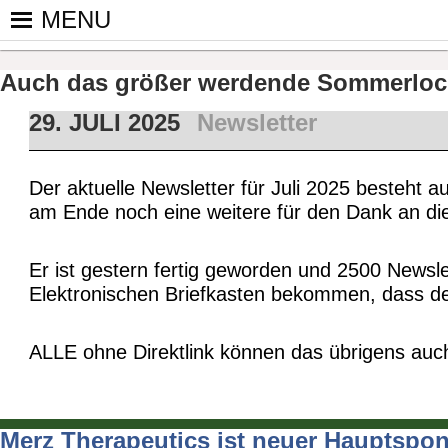
Skip
MENU
to
PINGPONGPARKINSON DEUT
ist der bundesweite Zusammenschluss von koop
content
Tischtennis – überwiegend ehrenamtlich um P
Auch das größer werdende Sommerloch
29. JULI 2025
Newsletter
Der aktuelle Newsletter für Juli 2025 besteht a
am Ende noch eine weitere für den Dank an di
Er ist gestern fertig geworden und 2500 Newsl
Elektronischen Briefkasten bekommen, dass d
ALLE ohne Direktlink können das übrigens auc
Merz Therapeutics ist neuer Hauptspo
Beitragsnavigation