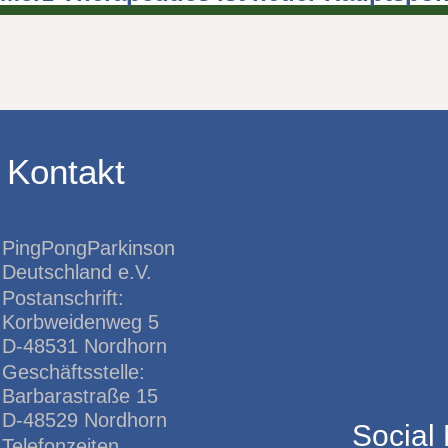
Kontakt
PingPongParkinson
Deutschland e.V.
Postanschrift:
Korbweidenweg 5
D-48531 Nordhorn
Geschäftsstelle:
Barbarastraße 15
D-48529 Nordhorn
Social
Telefonzeiten