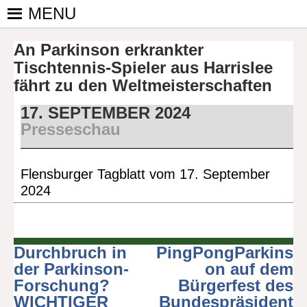
Skip
MENU
to
PINGPONGPARKINSON
ist der
content
An Parkinson erkrankter
bundesweite
DEUTSCHLAND E. V.
Zusammenschluss
Tischtennis-Spieler aus Harrislee
von
fährt zu den Weltmeisterschaften
kooperierenden
17. SEPTEMBER 2024
Vereinen und
Presseschau
Einzelpersonen,
der sich – mit dem
Mittel Tischtennis
Flensburger Tagblatt vom 17. September
– überwiegend
2024
ehrenamtlich um
Personen mit
Parkinson und
deren Angehörige
Durchbruch in
PingPongParkins
Beitragsnavigation
kümmert.
der Parkinson-
on auf dem
Forschung?
Bürgerfest des
WICHTIGER
Bundespräsident