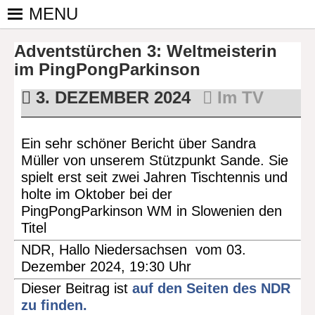
Skip
MENU
to
PINGPONGPARKINSON
ist der
content
Adventstürchen 3: Weltmeisterin
bundesweite
DEUTSCHLAND E. V.
Zusammenschluss
im PingPongParkinson
von
3. DEZEMBER 2024
Im TV
kooperierenden
Vereinen und
Einzelpersonen,
Ein sehr schöner Bericht über Sandra
der sich – mit dem
Müller von unserem Stützpunkt Sande. Sie
Mittel Tischtennis
spielt erst seit zwei Jahren Tischtennis und
– überwiegend
holte im Oktober bei der
ehrenamtlich um
PingPongParkinson WM in Slowenien den
Personen mit
Titel
Parkinson und
NDR, Hallo Niedersachsen vom 03.
deren Angehörige
Dezember 2024, 19:30 Uhr
kümmert.
Dieser Beitrag ist
auf den Seiten des NDR
zu finden.