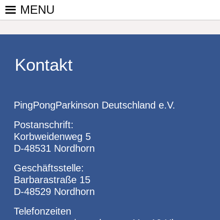
Skip
MENU
to
PINGPONGPARKINSON
ist der
content
bundesweite
DEUTSCHLAND E. V.
Zusammenschluss
von
Kontakt
kooperierenden
Vereinen und
Einzelpersonen,
PingPongParkinson Deutschland e.V.
der sich – mit dem
Mittel Tischtennis
Postanschrift:
– überwiegend
Korbweidenweg 5
ehrenamtlich um
D-48531 Nordhorn
Personen mit
Parkinson und
Geschäftsstelle:
deren Angehörige
Barbarastraße 15
kümmert.
D-48529 Nordhorn
Telefonzeiten