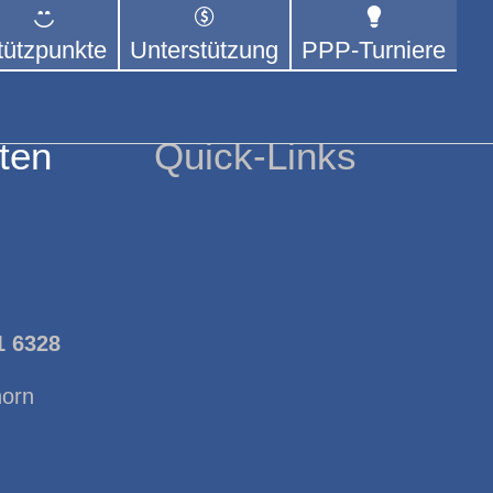
tützpunkte
Unterstützung
PPP-Turniere
 der sich – mit dem Mittel
rige kümmert.
ten
Quick-Links
1 6328
horn