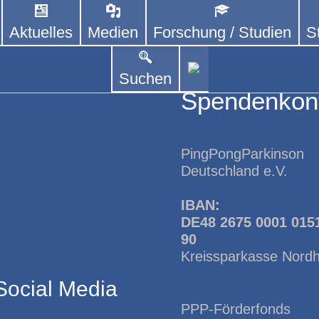
Aktuelles
Medien
Forschung / Studien
S
DEUTSCHLAND E. V.
 von kooperierenden Vereinen und Einzelpersonen,
lich um Personen mit Parkinson und deren Angehö
Suchen
Spendenkon
PingPongParkinson
Deutschland e.V.
IBAN:
DE48 2675 0001 015
90
Kreissparkasse Nord
Social Media
PPP-Förderfonds