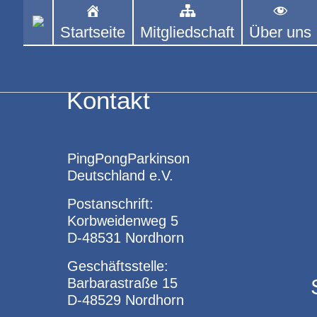
Skip
to
Startseite
Mitgliedschaft
Über uns
PINGPONGPARKINSON 
ist der bundesweite Zusammenschluss
content
Tischtennis – überwiegend ehrenamt
Kontakt
PingPongParkinson
Deutschland e.V.
Postanschrift:
Korbweidenweg 5
D-48531 Nordhorn
Geschäftsstelle:
Barbarastraße 15
D-48529 Nordhorn