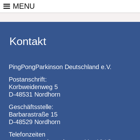
Skip
MENU
to
PINGPONGPARKINSON
ist der
content
bundesweite
DEUTSCHLAND E. V.
Zusammenschluss
von
Kontakt
kooperierenden
Vereinen und
Einzelpersonen,
PingPongParkinson Deutschland e.V.
der sich – mit dem
Mittel Tischtennis
Postanschrift:
– überwiegend
Korbweidenweg 5
ehrenamtlich um
D-48531 Nordhorn
Personen mit
Parkinson und
Geschäftsstelle:
deren Angehörige
Barbarastraße 15
kümmert.
D-48529 Nordhorn
Telefonzeiten