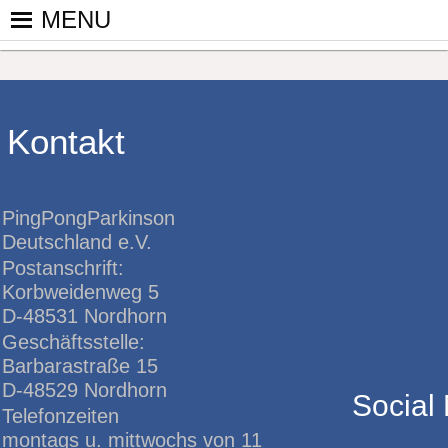
Skip
MENU
to
PINGPONGPARKINSON DEUT
ist der bundesweite Zusammenschluss von koop
content
Tischtennis – überwiegend ehrenamtlich um P
Kontakt
PingPongParkinson
Deutschland e.V.
Postanschrift:
Korbweidenweg 5
D-48531 Nordhorn
Geschäftsstelle:
Barbarastraße 15
D-48529 Nordhorn
Social
Telefonzeiten
montags u. mittwochs von 11