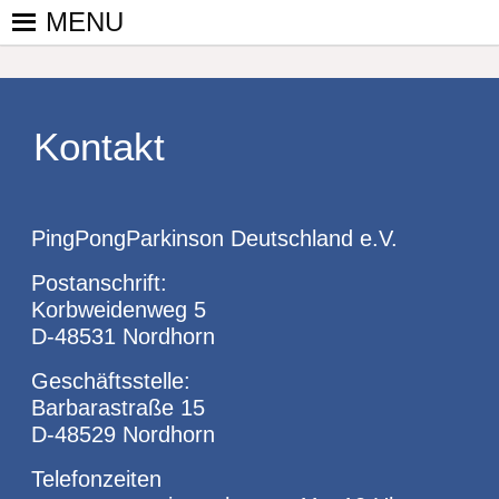
Skip
MENU
to
PINGPONGPARKINSON
ist der
content
bundesweite
DEUTSCHLAND E. V.
Zusammenschluss
von
Kontakt
kooperierenden
Vereinen und
Einzelpersonen,
PingPongParkinson Deutschland e.V.
der sich – mit dem
Mittel Tischtennis
Postanschrift:
– überwiegend
Korbweidenweg 5
ehrenamtlich um
D-48531 Nordhorn
Personen mit
Parkinson und
Geschäftsstelle:
deren Angehörige
Barbarastraße 15
kümmert.
D-48529 Nordhorn
Telefonzeiten