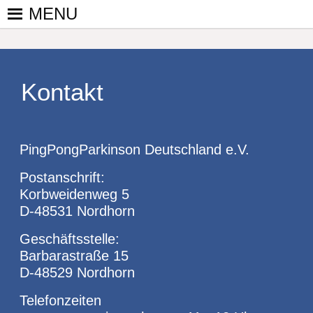
Skip
MENU
to
PINGPONGPARKINSON
ist der
content
bundesweite
DEUTSCHLAND E. V.
Zusammenschluss
von
Kontakt
kooperierenden
Vereinen und
Einzelpersonen,
PingPongParkinson Deutschland e.V.
der sich – mit dem
Mittel Tischtennis
Postanschrift:
– überwiegend
Korbweidenweg 5
ehrenamtlich um
D-48531 Nordhorn
Personen mit
Parkinson und
Geschäftsstelle:
deren Angehörige
Barbarastraße 15
kümmert.
D-48529 Nordhorn
Telefonzeiten