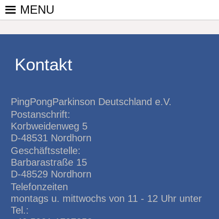
Skip
MENU
to
PINGPONGPARKINSON
ist der
content
bundesweite
DEUTSCHLAND E. V.
Zusammenschluss
von
Kontakt
kooperierenden
Vereinen und
Einzelpersonen,
PingPongParkinson Deutschland e.V.
der sich – mit dem
Postanschrift:
Mittel Tischtennis
Korbweidenweg 5
– überwiegend
D-48531 Nordhorn
ehrenamtlich um
Geschäftsstelle:
Personen mit
Barbarastraße 15
Parkinson und
D-48529 Nordhorn
deren Angehörige
Telefonzeiten
kümmert.
montags u. mittwochs von 11 - 12 Uhr unter
Tel.: