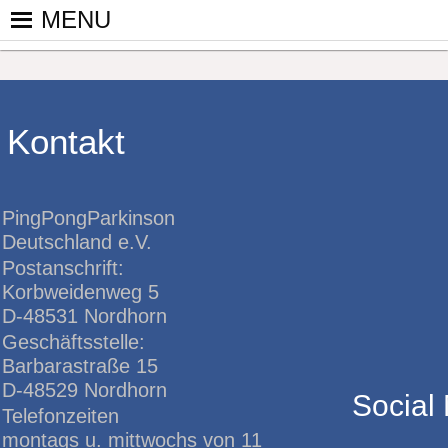
Skip
MENU
to
PINGPONGPARKINSON DEUT
ist der bundesweite Zusammenschluss von koop
content
Tischtennis – überwiegend ehrenamtlich um P
Kontakt
PingPongParkinson
Deutschland e.V.
Postanschrift:
Korbweidenweg 5
D-48531 Nordhorn
Geschäftsstelle:
Barbarastraße 15
D-48529 Nordhorn
Social
Telefonzeiten
montags u. mittwochs von 11