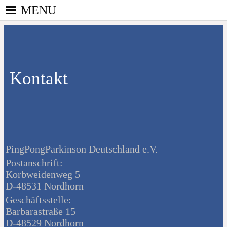
MENU
Skip
to
PINGPONGPARKINSON
content
ist der bundesweite Zusammenschluss von
DEUTSCHLAND E. V.
kooperierenden Vereinen und Einzelpersonen, der
Kontakt
sich – mit dem Mittel Tischtennis – überwiegend
ehrenamtlich um Personen mit Parkinson und
deren Angehörige kümmert.
PingPongParkinson Deutschland e.V.
Postanschrift:
Korbweidenweg 5
D-48531 Nordhorn
Geschäftsstelle:
Barbarastraße 15
D-48529 Nordhorn