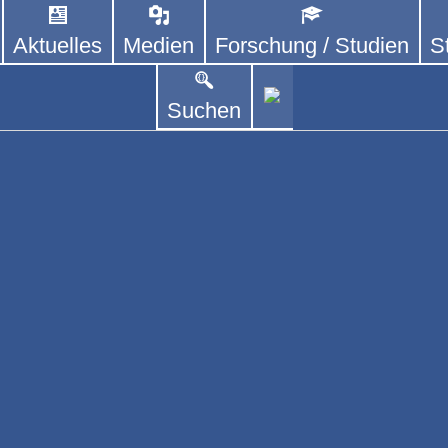
Aktuelles
Medien
Forschung / Studien
S
SCHLAND E. V.
erenden Vereinen und Einzelpersonen, der sich – mit 
Suchen
ren Angehörige kümmert.