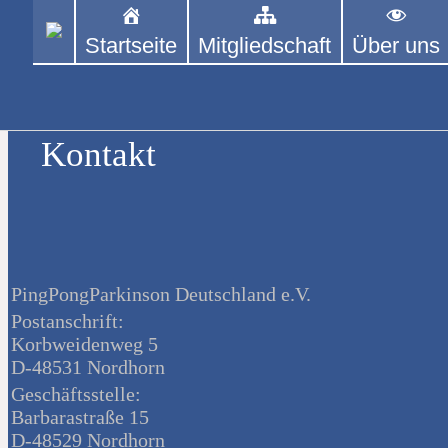
Startseite
Mitgliedschaft
Über uns
Skip
to
PINGPONGPARKINSON DEUT
content
ist der bundesweite Zusammenschluss von kooperi
ehrenamtlich um Personen mit Parkinson und de
Kontakt
PingPongParkinson Deutschland e.V.
Postanschrift:
Korbweidenweg 5
D-48531 Nordhorn
Geschäftsstelle:
Barbarastraße 15
D-48529 Nordhorn