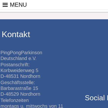
Skip
MENU
to
PINGPONGPARKINSON DEUT
ist der bundesweite Zusammenschluss von koop
content
Tischtennis – überwiegend ehrenamtlich um P
Kontakt
PingPongParkinson
Deutschland e.V.
Postanschrift:
Korbweidenweg 5
D-48531 Nordhorn
Geschäftsstelle:
Barbarastraße 15
D-48529 Nordhorn
Social
Telefonzeiten
montags u. mittwochs von 11