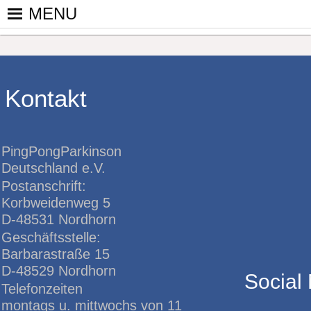
Skip
MENU
to
PINGPONGPARKINSON DEUT
ist der bundesweite Zusammenschluss von koop
content
Tischtennis – überwiegend ehrenamtlich um P
Kontakt
PingPongParkinson
Deutschland e.V.
Postanschrift:
Korbweidenweg 5
D-48531 Nordhorn
Geschäftsstelle:
Barbarastraße 15
D-48529 Nordhorn
Social
Telefonzeiten
montags u. mittwochs von 11