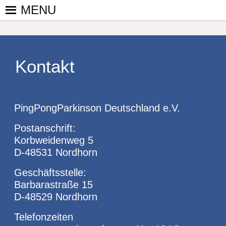
Skip
MENU
to
PINGPONGPARKINSON
ist der
content
bundesweite
DEUTSCHLAND E. V.
Zusammenschluss
von
Kontakt
kooperierenden
Vereinen und
Einzelpersonen,
PingPongParkinson Deutschland e.V.
der sich – mit dem
Mittel Tischtennis
Postanschrift:
– überwiegend
Korbweidenweg 5
ehrenamtlich um
D-48531 Nordhorn
Personen mit
Parkinson und
Geschäftsstelle:
deren Angehörige
Barbarastraße 15
kümmert.
D-48529 Nordhorn
Telefonzeiten