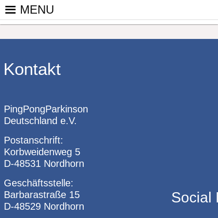
Skip
MENU
to
PINGPONGPARKINSON DEUT
ist der bundesweite Zusammenschluss von koop
content
Tischtennis – überwiegend ehrenamtlich um P
Kontakt
PingPongParkinson
Deutschland e.V.
Postanschrift:
Korbweidenweg 5
D-48531 Nordhorn
Geschäftsstelle:
Barbarastraße 15
Social
D-48529 Nordhorn