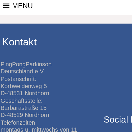
Skip
MENU
to
PINGPONGPARKINSON DEUT
ist der bundesweite Zusammenschluss von koop
content
Tischtennis – überwiegend ehrenamtlich um P
Kontakt
PingPongParkinson
Deutschland e.V.
Postanschrift:
Korbweidenweg 5
D-48531 Nordhorn
Geschäftsstelle:
Barbarastraße 15
D-48529 Nordhorn
Social
Telefonzeiten
montags u. mittwochs von 11