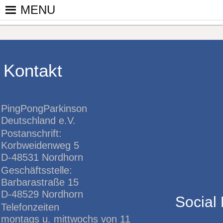
Skip
MENU
to
PINGPONGPARKINSON DEUT
ist der bundesweite Zusammenschluss von koop
content
Tischtennis – überwiegend ehrenamtlich um P
Kontakt
PingPongParkinson
Deutschland e.V.
Postanschrift:
Korbweidenweg 5
D-48531 Nordhorn
Geschäftsstelle:
Barbarastraße 15
D-48529 Nordhorn
Social
Telefonzeiten
montags u. mittwochs von 11