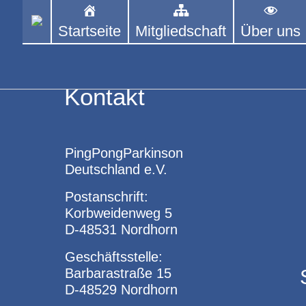
Skip
to
Startseite
Mitgliedschaft
Über uns
PINGPONGPARKINSON 
ist der bundesweite Zusammenschluss
content
Tischtennis – überwiegend ehrenamt
Kontakt
PingPongParkinson
Deutschland e.V.
Postanschrift:
Korbweidenweg 5
D-48531 Nordhorn
Geschäftsstelle:
Barbarastraße 15
D-48529 Nordhorn