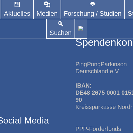
Aktuelles
Medien
Forschung / Studien
S
DEUTSCHLAND E. V.
 von kooperierenden Vereinen und Einzelpersonen,
lich um Personen mit Parkinson und deren Angehö
Suchen
Spendenkon
PingPongParkinson
Deutschland e.V.
IBAN:
DE48 2675 0001 015
90
Kreissparkasse Nord
Social Media
PPP-Förderfonds