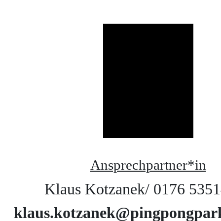
Skip
to
content
Ansprechpartner*in
Klaus Kotzanek/ 0176 535
klaus.kotzanek@pingpongpark