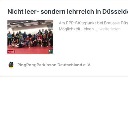
Nicht leer- sondern lehrreich in Düsseld
Am PPP-Stützpunkt bei Borussia Düsse
Nicht
Möglichkeit , einen …
weiterlesen
leer-
sondern
lehrreich
in
Düsseldorf
PingPongParkinson Deutschland e. V.